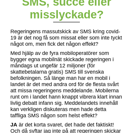
SMS, succé eller
misslyckade?
Regeringens massutskick av SMS kring covid-
19 är det nog få som missat eller som inte tyckt
något om, men fick det någon effekt?
Med hjälp av de fyra mobiloperatörer som
bygger egna mobilnät skickade regeringen i
måndags ut ungefär 12 miljoner (för
skattebetalarna gratis) SMS till svenska
befolkningen. Så länge man har en mobil i
landet är det med andra ord för de flesta svårt
att missa regeringens meddelande. Mobilerna
runt om i landet hann knappt vibrera klart innan
livlig debatt infann sig. Meddelandets innehåll
kan verkligen diskuteras men hade detta
taffliga SMS någon som helst effekt?
JA
är det korta svaret, det hade det faktiskt!
Och då syftar jag inte på att regeringen skickar